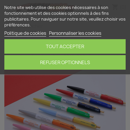
shopping_cart


(0)
Notre site web utilise des cookies nécessaires à son
fonctionnement et des cookies optionnels à des fins
publicitaires. Pour naviguer sur notre site, veuillez choisir vos
préférences.
search
Politique de cookies
Personnaliser les cookies
TOUT ACCEPTER
Accueil
Papeterie
Stylos à bille
Anterique -
stylo bille mécanique DAY-BP16-RDBL (rechargeable)
REFUSER OPTIONNELS