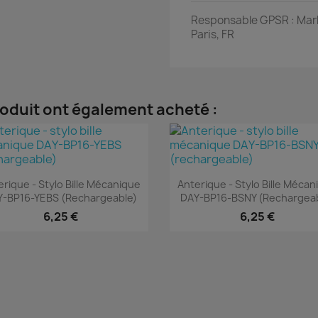
Responsable GPSR : Mark'
Paris, FR
roduit ont également acheté :
Aperçu rapide
Aperçu rapide


erique - Stylo Bille Mécanique
Anterique - Stylo Bille Mécan
Y-BP16-YEBS (rechargeable)
DAY-BP16-BSNY (rechargeab
6,25 €
6,25 €