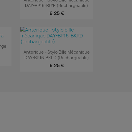
DAY-BP16-BLYE (rechargeable)
6,25 €
rge
Aperçu rapide

Anterique - Stylo Bille Mécanique
DAY-BP16-BKRD (rechargeable)
6,25 €