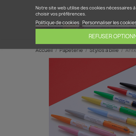
Contactez-nous
Notre site web utilise des cookies nécessaires à 
choisir vos préférences.
Politique de cookies
Personnaliser les cookie
ACCUEIL
NO
REFUSER OPTION
Accueil
Papeterie
Stylos à bille
Ante