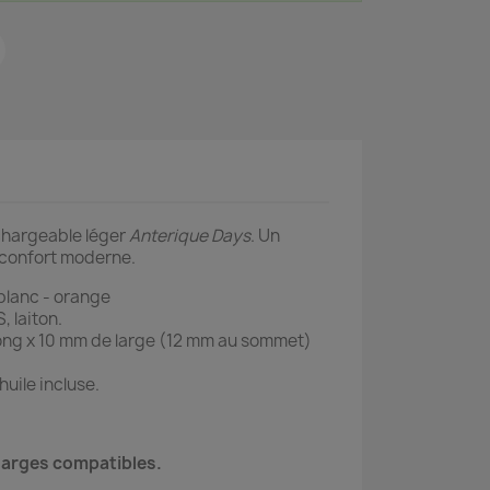
chargeable léger
Anterique Days
. Un
u confort moderne.
 blanc - orange
, laiton.
long x 10 mm de large (12 mm au sommet)
uile incluse.
harges compatibles.