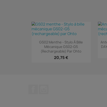
Aperçu rapide

GS02 Menthe - Stylo À Bille
Ant
Mécanique GS02-G5
DAY
(rechargeable) Par Ohto
20,75 €
Facebook
Instagram