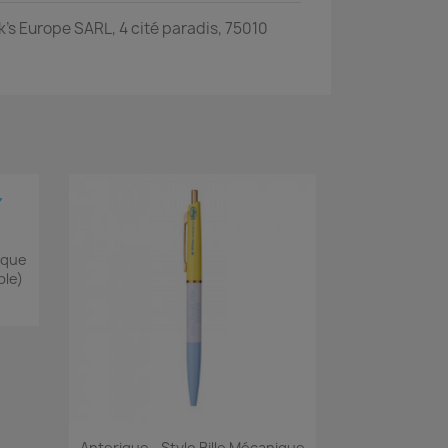
s Europe SARL, 4 cité paradis, 75010
ique
le)
Aperçu rapide

Anterique - Stylo Bille Mécanique