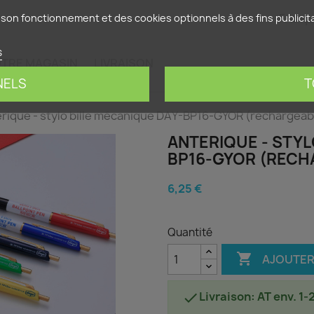
França
son fonctionnement et des cookies optionnels à des fins publicitai
s
TRE MAGASIN
LIVRAISON
NELS
T
rique - stylo bille mécanique DAY-BP16-GYOR (rechargeab
ANTERIQUE - STYL
BP16-GYOR (RECH
6,25 €
Quantité

AJOUTER
Livraison: AT env. 1-
