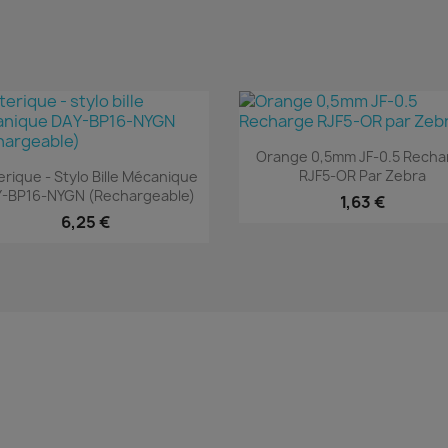
Aperçu rapide

Orange 0,5mm JF-0.5 Recha
Aperçu rapide

RJF5-OR Par Zebra
erique - Stylo Bille Mécanique
-BP16-NYGN (rechargeable)
1,63 €
6,25 €