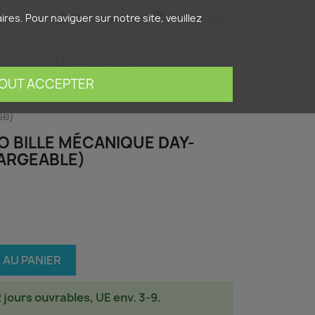
shopping_cart


Panier
(0)
is
Connexion
res. Pour naviguer sur notre site, veuillez
search
OUT ACCEPTER
le)
O BILLE MÉCANIQUE DAY-
ARGEABLE)
 AU PANIER
2 jours ouvrables, UE env. 3-9.