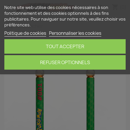
shopping_cart


(0)
Notre site web utilise des cookies nécessaires à son
fonctionnement et des cookies optionnels à des fins
publicitaires. Pour naviguer sur notre site, veuillez choisir vos
préférences.
search
Politique de cookies
Personnaliser les cookies
TOUT ACCEPTER
Accueil
Papeterie
Stylos à bille
Pokémon Stylo
Bulbizarre (rechargeable)
REFUSER OPTIONNELS