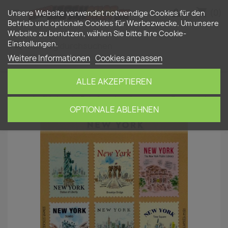
shopping_cart


(0)
Unsere Website verwendet notwendige Cookies für den
Betrieb und optionale Cookies für Werbezwecke. Um unsere
Website zu benutzen, wählen Sie bitte Ihre Cookie-
Einstellungen.
search
Weitere Informationen
Cookies anpassen
ALLE AKZEPTIEREN
Startseite
Schreibwaren
Stickers
'New York'
Deko-Aufkleber in Briefmarkenform – von Pansydaisy
OPTIONALE ABLEHNEN