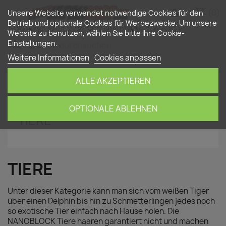
shopping_cart


(0)
Unsere Website verwendet notwendige Cookies für den
Betrieb und optionale Cookies für Werbezwecke. Um unsere
Website zu benutzen, wählen Sie bitte Ihre Cookie-
Einstellungen.
search
Weitere Informationen
Cookies anpassen
ALLE AKZEPTIEREN
Startseite
nanoblock
Tiere
OPTIONALE ABLEHNEN
TIERE
TIERE
Unter dieser Kategorie kann man sich vom weißen Tiger
über einen Delphin bis hin zu Schmetterlingen jedes noch
so exotische Tier einfach nach Hause holen. Die
NANOBLOCK Tiere haaren garantiert nicht und machen