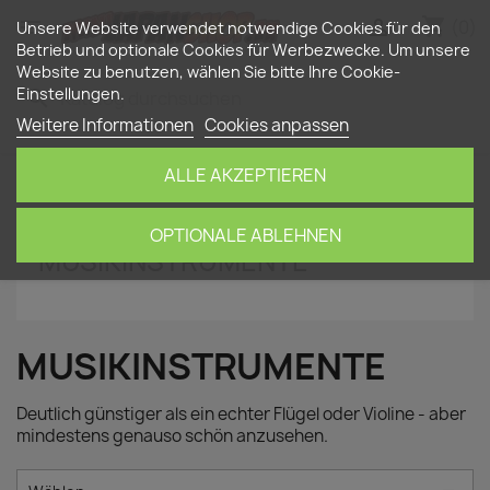
shopping_cart


(0)
Unsere Website verwendet notwendige Cookies für den
Betrieb und optionale Cookies für Werbezwecke. Um unsere
Website zu benutzen, wählen Sie bitte Ihre Cookie-
Einstellungen.
search
Weitere Informationen
Cookies anpassen
ALLE AKZEPTIEREN
Startseite
paper nano
Musikinstrumente
OPTIONALE ABLEHNEN
MUSIKINSTRUMENTE
MUSIKINSTRUMENTE
Deutlich günstiger als ein echter Flügel oder Violine - aber
mindestens genauso schön anzusehen.