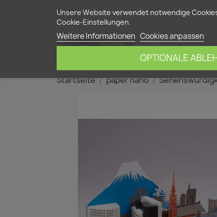
Kontakt
Unsere Website verwendet notwendige Cookies f
Cookie-Einstellungen.
Weitere Informationen
Cookies anpassen
STARTSEITE
OPTIONALE ABLE
Startseite
paper nano
Sehenswürdigk