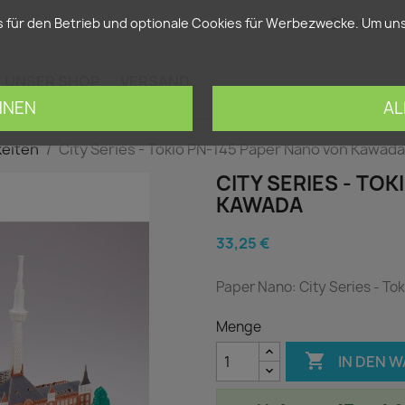
Deutsch
ür den Betrieb und optionale Cookies für Werbezwecke. Um unse
UNSER SHOP
VERSAND
HNEN
AL
eiten
City Series - Tokio PN-145 Paper Nano von Kawada
CITY SERIES - TO
KAWADA
33,25 €
Paper Nano: City Series - To
Menge

IN DEN 