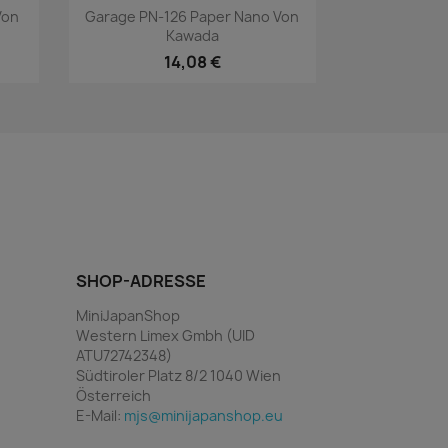
Vorschau

Von
Garage PN-126 Paper Nano Von
Kawada
14,08 €
SHOP-ADRESSE
MiniJapanShop
Western Limex Gmbh (UID
ATU72742348)
Südtiroler Platz 8/2 1040 Wien
Österreich
E-Mail:
mjs@minijapanshop.eu