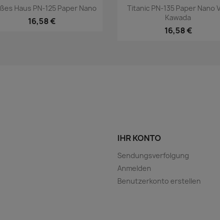
Vorschau
Vorschau


ßes Haus PN-125 Paper Nano
Titanic PN-135 Paper Nano 
Kawada
16,58 €
16,58 €
IHR KONTO
Sendungsverfolgung
Anmelden
Benutzerkonto erstellen