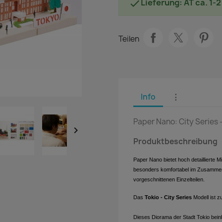
Lieferung: AT ca. 1-

Teilen
Info
⋮
Paper Nano: City Series 

Produktbeschreibung
Paper Nano bietet hoch detaillierte M
besonders komfortabel im Zusammen
vorgeschnittenen Einzelteilen.
Das
Tokio - City Series
Modell
ist 
Dieses Diorama der Stadt Tokio bein