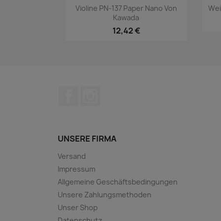
Vorschau

Violine PN-137 Paper Nano Von
Wei
Kawada
12,42 €
Facebook
Instagram
UNSERE FIRMA
Versand
Impressum
Allgemeine Geschäftsbedingungen
Unsere Zahlungsmethoden
Unser Shop
Datenschutz