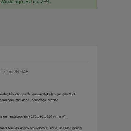
2 Werktage, EU ca. 3-9.
- Tokio PN-145
iniatur-Modelle von Sehenswürdigkeiten aus aller Welt,
bau dank mit Laser-Technologie präzise
zusammengebaut etwa 175 x 98 x 100 mm groß.
haltet Mini-Versionen des Tokioter Turms, des Marunouchi