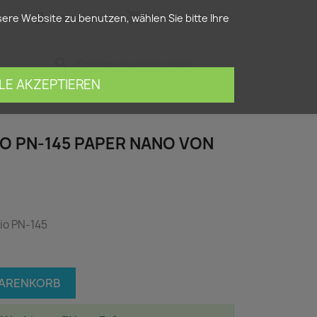
shopping_cart


Warenkorb
(0)
Anmelden
re Website zu benutzen, wählen Sie bitte Ihre
search
LE AKZEPTIEREN
KIO PN-145 PAPER NANO VON
kio PN-145
WARENKORB