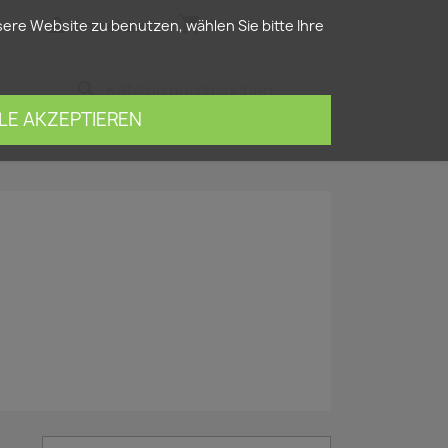
shopping_cart


Warenkorb
(0)
Anmelden
re Website zu benutzen, wählen Sie bitte Ihre
search
LE AKZEPTIEREN