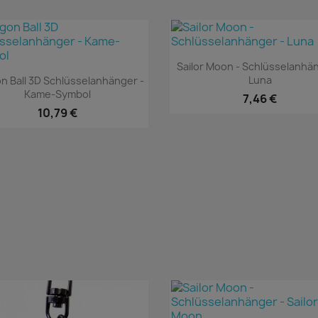
Vorschau

Sailor Moon - Schlüsselanhä
Vorschau

Luna
n Ball 3D Schlüsselanhänger -
Kame-Symbol
7,46 €
10,79 €