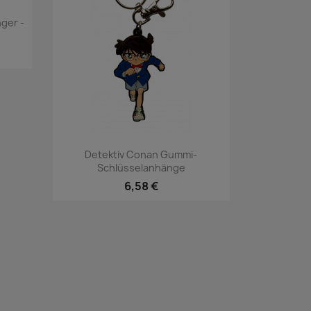
nger -
Vorschau

Detektiv Conan Gummi-
Schlüsselanhänge
6,58 €