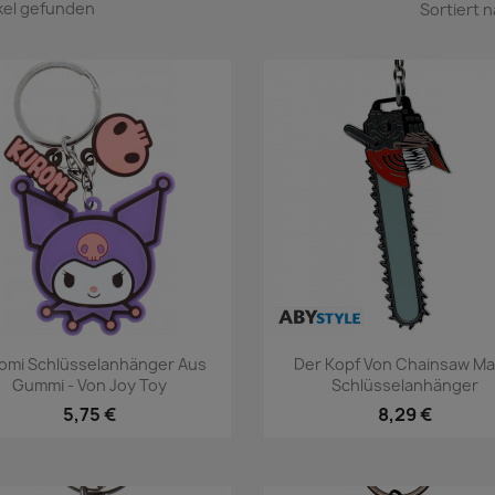
ikel gefunden
Sortiert n
Vorschau
Vorschau


omi Schlüsselanhänger Aus
Der Kopf Von Chainsaw Ma
Gummi - Von Joy Toy
Schlüsselanhänger
5,75 €
8,29 €