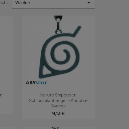

ach:
Wählen
Vorschau

n -
Naruto Shippuden
Schlüsselanhänger - Konoha-
Symbol
9,13 €