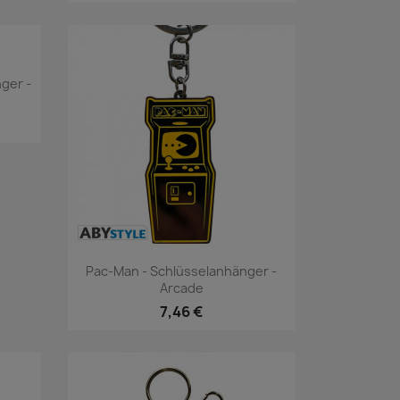
nger -
Vorschau

Pac-Man - Schlüsselanhänger -
Arcade
7,46 €