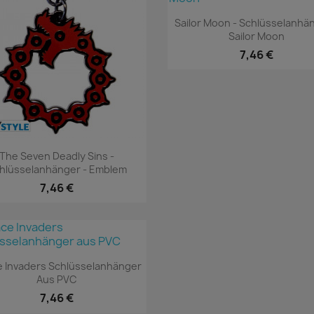
Vorschau

Sailor Moon - Schlüsselanhä
Sailor Moon
7,46 €
Vorschau

The Seven Deadly Sins -
hlüsselanhänger - Emblem
7,46 €
Vorschau

 Invaders Schlüsselanhänger
Aus PVC
7,46 €