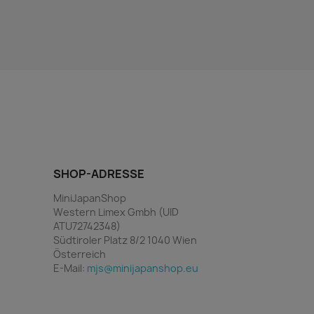
SHOP-ADRESSE
MiniJapanShop
Western Limex Gmbh (UID
ATU72742348)
Südtiroler Platz 8/2 1040 Wien
Österreich
E-Mail:
mjs@minijapanshop.eu