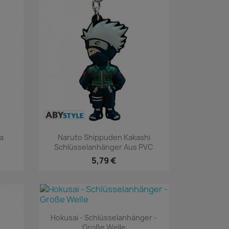
Vorschau

la
Naruto Shippuden Kakashi
Schlüsselanhänger Aus PVC
5,79 €
Vorschau

Hokusai - Schlüsselanhänger -
Große Welle