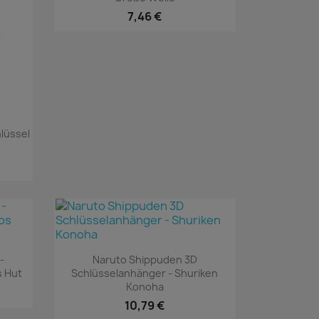
7,46 €
lüssel
Vorschau

-
Naruto Shippuden 3D
s Hut
Schlüsselanhänger - Shuriken
Konoha
10,79 €