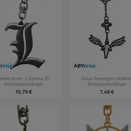
Vorschau
Vorschau


Death Note - L-Symbol 3D
Tokyo Revengers Walhal
Schlüsselanhänger
Schlüsselanhänger
10,79 €
7,46 €