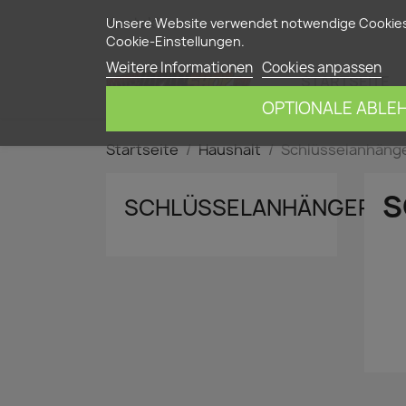
Kontakt
Unsere Website verwendet notwendige Cookies f
Cookie-Einstellungen.
Weitere Informationen
Cookies anpassen
STARTSEITE
OPTIONALE ABLE
Startseite
Haushalt
Schlüsselanhäng
S
SCHLÜSSELANHÄNGER