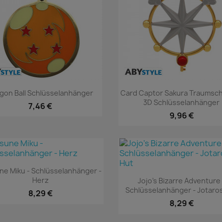
Vorschau
Vorschau


gon Ball Schlüsselanhänger
Card Captor Sakura Traumsch
3D Schlüsselanhänger
7,46 €
9,96 €
Vorschau

ne Miku - Schlüsselanhänger -
Vorschau

Herz
Jojo's Bizarre Adventure 
Schlüsselanhänger - Jotaro
8,29 €
8,29 €