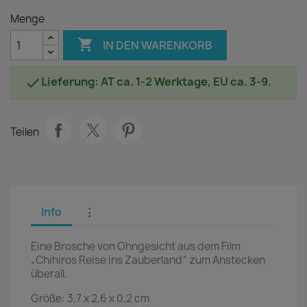
Menge

IN DEN WARENKORB
Lieferung: AT ca. 1-2 Werktage, EU ca. 3-9.

Teilen
Info
⋮
Eine Brosche von Ohngesicht aus dem Film
„Chihiros Reise ins Zauberland“ zum Anstecken
überall.
Größe: 3,7 x 2,6 x 0,2 cm