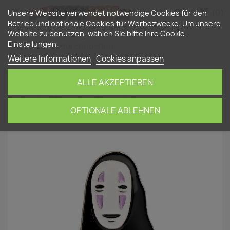
shopping_cart


(0)
Unsere Website verwendet notwendige Cookies für den
Betrieb und optionale Cookies für Werbezwecke. Um unsere
Website zu benutzen, wählen Sie bitte Ihre Cookie-
Einstellungen.
search
Weitere Informationen
Cookies anpassen
ALLE AKZEPTIEREN
Startseite
Haushalt
Chihiros Reise ins
Zauberland Brosche - Ohngesicht
OPTIONALE ABLEHNEN