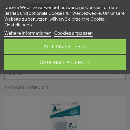
shopping_cart


(0)
Unsere Website verwendet notwendige Cookies für den
Betrieb und optionale Cookies für Werbezwecke. Um unsere
Website zu benutzen, wählen Sie bitte Ihre Cookie-
Einstellungen.
search
Weitere Informationen
Cookies anpassen
ALLE AKZEPTIEREN
Startseite
Marken
Ultimate Guard
Artikel der Marke Ultimate Guard
OPTIONALE ABLEHNEN

Wählen
1 - 8 von 8 Artikel(n)