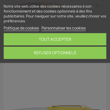
shopping_cart


(0)
Notre site web utilise des cookies nécessaires à son
fonctionnement et des cookies optionnels à des fins
publicitaires. Pour naviguer sur notre site, veuillez choisir vos
préférences.
search
Politique de cookies
Personnaliser les cookies
TOUT ACCEPTER
Accueil
Papeterie
Stylos à bille
mini Anterique
- stylo bille mécanique court DAY-BP14-WHYE
(rechargeable)
REFUSER OPTIONNELS