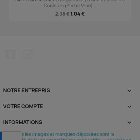
Couleurs (porte-Mine)...
1,04 €
2,08 €
Facebook
Instagram
NOTRE ENTREPRIS

VOTRE COMPTE

INFORMATIONS
keyboard_arrow_down
©Toutes les images et marques déposées sont la