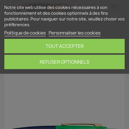
shopping_cart


(0)
Notre site web utilise des cookies nécessaires à son
fonctionnement et des cookies optionnels à des fins
publicitaires. Pour naviguer sur notre site, veuillez choisir vos
préférences.
search
Politique de cookies
Personnaliser les cookies
TOUT ACCEPTER
Accueil
Papeterie
Stylos à bille
mini Anterique
- stylo bille mécanique court DAY-BP14-NVBS
(rechargeable)
REFUSER OPTIONNELS