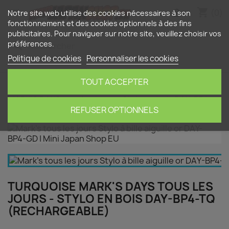
shopping_cart


(0)
Notre site web utilise des cookies nécessaires à son
fonctionnement et des cookies optionnels à des fins
publicitaires. Pour naviguer sur notre site, veuillez choisir vos
préférences.
search
Politique de cookies
Personnaliser les cookies
TOUT ACCEPTER
Accueil
Papeterie
Stylos à bille
turquoise
MARK'S DAYS tous les jours - Stylo en bois DAY-BP4-
TQ (rechargeable)
REFUSER OPTIONNELS
TURQUOISE MARK'S DAYS TOUS LES
JOURS - STYLO EN BOIS DAY-BP4-TQ
(RECHARGEABLE)