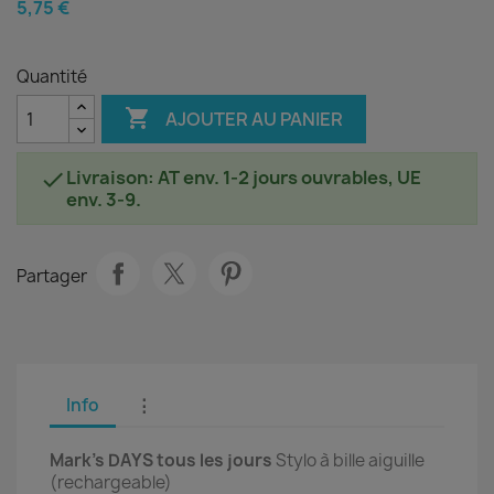
5,75 €
Quantité

AJOUTER AU PANIER
Livraison: AT env. 1-2 jours ouvrables, UE

env. 3-9.
Partager
Info
⋮
Mark's DAYS tous les jours
Stylo à bille aiguille
(rechargeable)