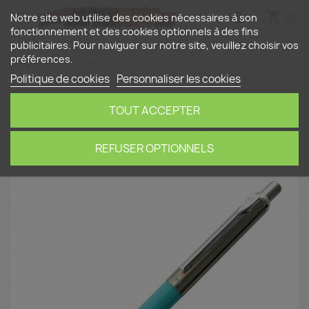
shopping_cart


(0)
Notre site web utilise des cookies nécessaires à son
fonctionnement et des cookies optionnels à des fins
publicitaires. Pour naviguer sur notre site, veuillez choisir vos
préférences.
search
Politique de cookies
Personnaliser les cookies
TOUT ACCEPTER
Accueil
Papeterie
Stylos à bille
Ohto RAYS
stylo à bille à encre gel bleu NKG-255R-BL
(rechargeable)
REFUSER OPTIONNELS