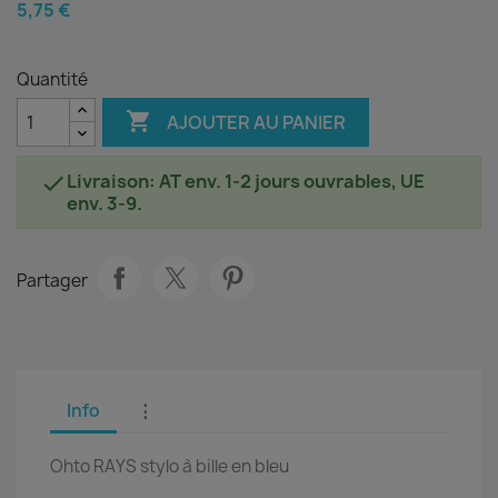
5,75 €
Quantité

AJOUTER AU PANIER
Livraison: AT env. 1-2 jours ouvrables, UE

env. 3-9.
Partager
Info
⋮
Ohto RAYS stylo à bille en bleu