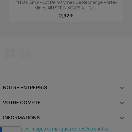
4H Ø 0.5mm - Lot De 40 Mines De Rechange Porte-
Mines AIN STEIN XC275-4H De...
2,92 €
Facebook
Instagram
NOTRE ENTREPRIS

VOTRE COMPTE

INFORMATIONS
keyboard_arrow_down
©Toutes les images et marques déposées sont la