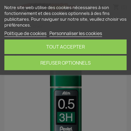
shopping_cart


(0)
Notre site web utilise des cookies nécessaires à son
fonctionnement et des cookies optionnels à des fins
publicitaires. Pour naviguer sur notre site, veuillez choisir vos
préférences.
search
Politique de cookies
Personnaliser les cookies
TOUT ACCEPTER
Accueil
Papeterie
Recharges
3H ø 0.5mm - lot
de 40 mines de rechange porte-mines AIN STEIN
XC275-3H de Pentel
REFUSER OPTIONNELS