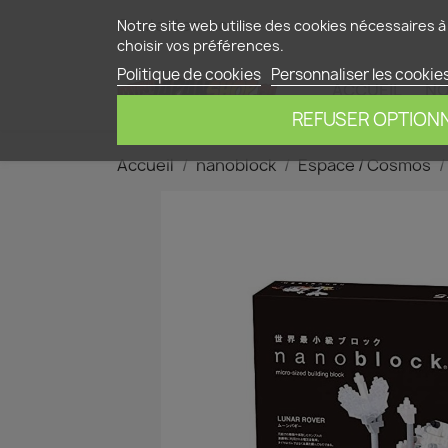
Contactez-nous
Notre site web utilise des cookies nécessaires à 
choisir vos préférences.
Politique de cookies
Personnaliser les cookie
ACCUEIL
NO
REFUSER OPTION
Accueil
nanoblock
Espace / Cosmos