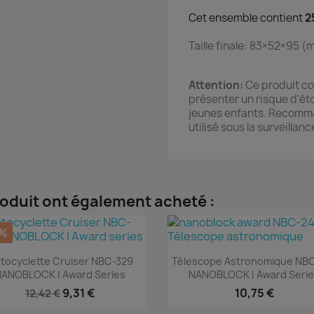
Cet ensemble contient
2
Taille finale: 83×52×95 
Attention:
Ce produit co
présenter un risque d'ét
jeunes enfants. Recomman
utilisé sous la surveillanc
roduit ont également acheté :
%
Aperçu rapide
Aperçu rapide


tocyclette Cruiser NBC-329
Télescope Astronomique NB
ANOBLOCK | Award Series
NANOBLOCK | Award Seri
9,31 €
10,75 €
12,42 €