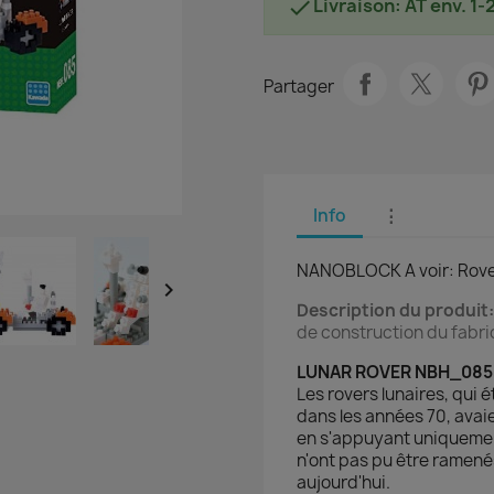
Livraison: AT env. 1-

Partager
Info
⋮
NANOBLOCK A voir: Rove

Description du produit
de construction du fabr
LUNAR ROVER NBH_085 
Les rovers lunaires, qui é
dans les années 70, avai
en s'appuyant uniquement
n'ont pas pu être ramenés,
aujourd'hui.