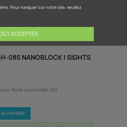
shopping_cart


Panier
(0)
is
Connexion
res. Pour naviguer sur notre site, veuillez
search
OUT ACCEPTER
BH-085 NANOBLOCK | SIGHTS
ries: Rover lunaire NBH-085
 AU PANIER