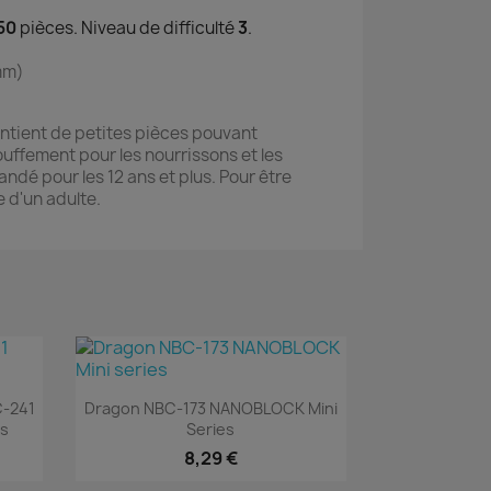
50
pièces. Niveau de difficulté
3
.
(mm)
ntient de petites pièces pouvant
ouffement pour les nourrissons et les
dé pour les 12 ans et plus. Pour être
e d'un adulte.
Aperçu rapide

C-241
Dragon NBC-173 NANOBLOCK Mini
es
Series
8,29 €