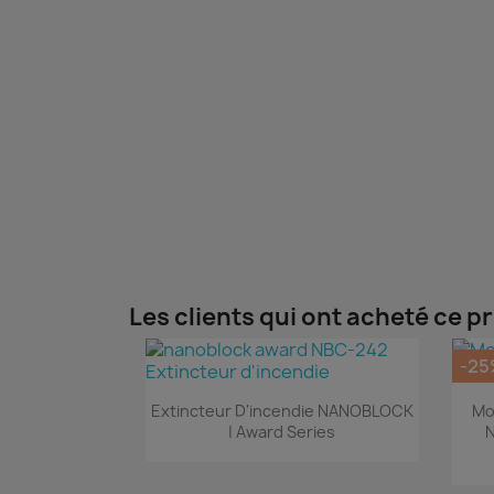
Les clients qui ont acheté ce p
-25
Aperçu rapide

Extincteur D'incendie NANOBLOCK
Mo
| Award Series
N