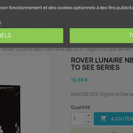
França
son fonctionnement et des cookies optionnels à des fins publicitai
s
TRE MAGASIN
LIVRAISON
NELS
T
Rover lunaire NBH-085 NANOBLOCK | Sights to See series
ROVER LUNAIRE N
TO SEE SERIES
16,58 €
NANOBLOCK Sights to See se
Quantité

AJOUTER