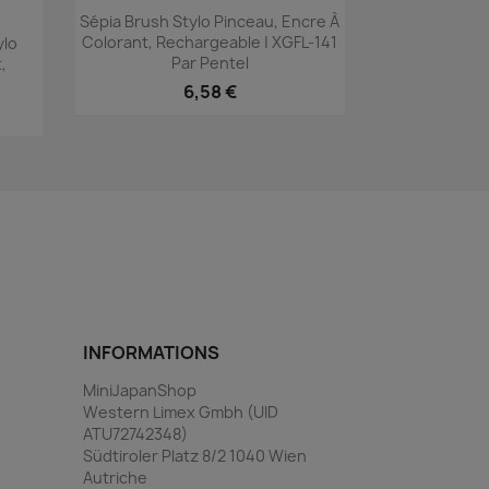
Aperçu rapide

Sépia Brush Stylo Pinceau, Encre À
Colorant, Rechargeable | XGFL-141
ylo
Par Pentel
,
6,58 €
INFORMATIONS
MiniJapanShop
Western Limex Gmbh (UID
ATU72742348)
Südtiroler Platz 8/2 1040 Wien
Autriche