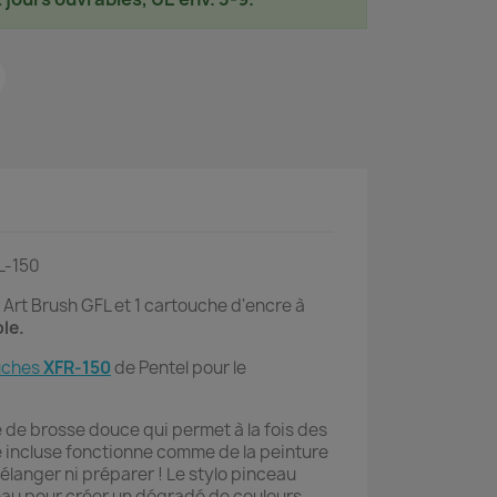
L-150
 Art Brush GFL et 1 cartouche d'encre à
le.
uches
XFR-150
de Pentel pour le
e de brosse douce qui permet à la fois des
cre incluse fonctionne comme de la peinture
mélanger ni préparer ! Le stylo pinceau
eau pour créer un dégradé de couleurs