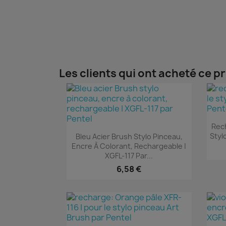
Les clients qui ont acheté ce p
Rech
Aperçu rapide

Styl
Bleu Acier Brush Stylo Pinceau,
Encre À Colorant, Rechargeable |
XGFL-117 Par...
6,58 €