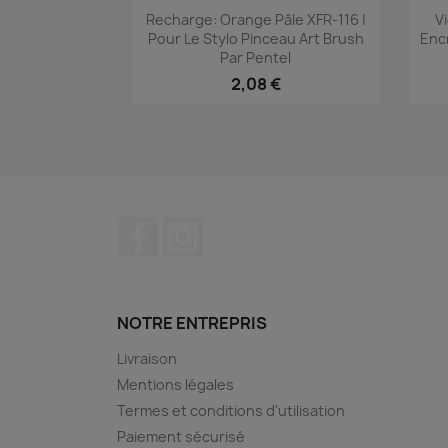
Aperçu rapide

Recharge: Orange Pâle XFR-116 |
V
Pour Le Stylo Pinceau Art Brush
Enc
Par Pentel
2,08 €
Facebook
Instagram
NOTRE ENTREPRIS
Livraison
Mentions légales
Termes et conditions d'utilisation
Paiement sécurisé