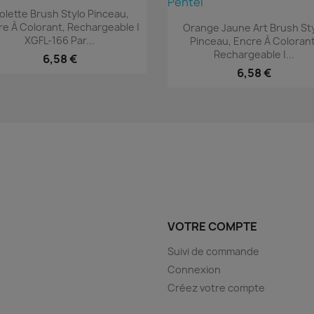
Aperçu rapide

iolette Brush Stylo Pinceau,
Aperçu rapide

re À Colorant, Rechargeable |
Orange Jaune Art Brush St
XGFL-166 Par...
Pinceau, Encre À Colorant
Rechargeable |...
6,58 €
6,58 €
VOTRE COMPTE
Suivi de commande
Connexion
Créez votre compte