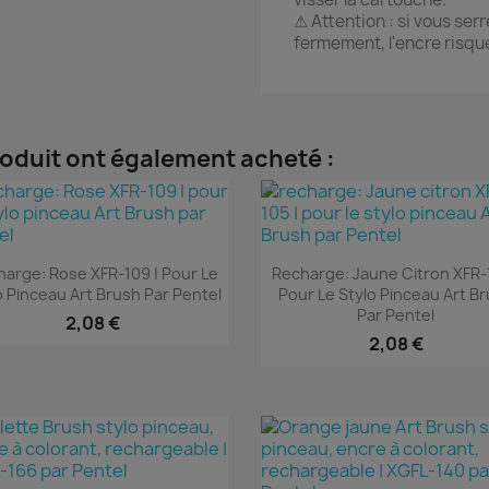
⚠ Attention : si vous ser
fermement, l'encre risque
roduit ont également acheté :
Aperçu rapide
Aperçu rapide


arge: Rose XFR-109 | Pour Le
Recharge: Jaune Citron XFR-1
o Pinceau Art Brush Par Pentel
Pour Le Stylo Pinceau Art B
Par Pentel
2,08 €
2,08 €