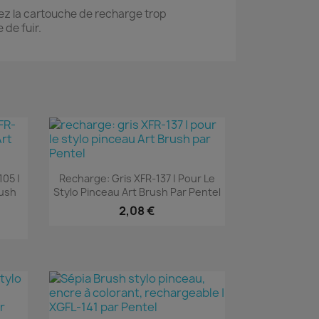
rez la cartouche de recharge trop
 de fuir.
Aperçu rapide

05 |
Recharge: Gris XFR-137 | Pour Le
rush
Stylo Pinceau Art Brush Par Pentel
2,08 €