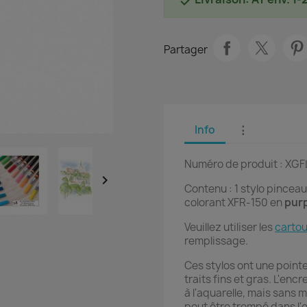

Partager
Info
⋮
Numéro de produit : XGF

Contenu : 1 stylo pinceau
colorant XFR-150 en
purp
Veuillez utiliser les
carto
remplissage.
Ces stylos ont une point
traits fins et gras. L'en
à l'aquarelle, mais sans 
peut être trempé dans l'