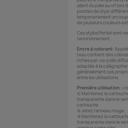
allant du pâle au vif lors 
pointes de stylo différen
temporairement un coup 
de plusieurs couleurs es
Ces stylos Pentel sont 
l'environnement.
Encre à colorant:
Appelé
l'eau contient des colora
riches par-ce q'elle diffu
adaptée à la calligraphie
généralement ces propri
entre les utilisations.
Première utilisation :
co
① Maintenez la cartouche
transparente dans le sens
cartouche.
② Jetez l'anneau rouge.
③ Maintenez la cartouche
transparente dans le sen
visser la cartouche.