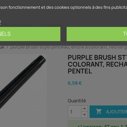
França
son fonctionnement et des cookies optionnels à des fins publicitai
s
TRE MAGASIN
LIVRAISON
NELS
T
ux
purple Brush stylo pinceau, encre à colorant, recharg
PURPLE BRUSH ST
COLORANT, RECHAR
PENTEL
6,58 €
Quantité

AJOUTER
Livraison: AT env. 1-