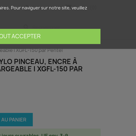
shopping_cart


Panier
(0)
is
Connexion
res. Pour naviguer sur notre site, veuillez
search
OUT ACCEPTER
eable | XGFL-150 par Pentel
YLO PINCEAU, ENCRE À
GEABLE | XGFL-150 PAR
 AU PANIER
2 jours ouvrables, UE env. 3-9.